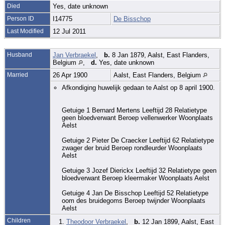
Died
Yes, date unknown
Person ID
I14775
De Bisschop
Last Modified
12 Jul 2011
Husband
Jan Verbraekel
,
b.
8 Jan 1879, Aalst, East Flanders,
Belgium
,
d.
Yes, date unknown
Married
26 Apr 1900
Aalst, East Flanders, Belgium
Afkondiging huwelijk gedaan te Aalst op 8 april 1900.
Getuige 1 Bernard Mertens Leeftijd 28 Relatietype
geen bloedverwant Beroep vellenwerker Woonplaats
Aelst
Getuige 2 Pieter De Craecker Leeftijd 62 Relatietype
zwager der bruid Beroep rondleurder Woonplaats
Aelst
Getuige 3 Jozef Dierickx Leeftijd 32 Relatietype geen
bloedverwant Beroep kleermaker Woonplaats Aelst
Getuige 4 Jan De Bisschop Leeftijd 52 Relatietype
oom des bruidegoms Beroep twijnder Woonplaats
Aelst
Children
1.
Theodoor Verbraekel
,
b.
12 Jan 1899, Aalst, East