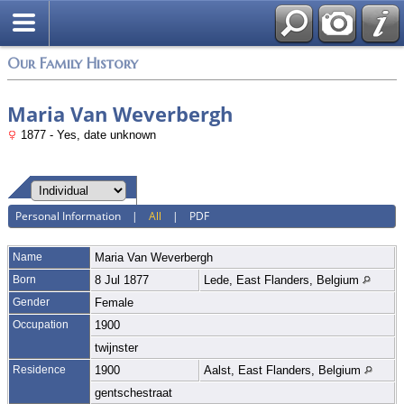
Login
Our Family History
Maria Van Weverbergh
1877 - Yes, date unknown
Personal Information
|
All
|
PDF
Name
Maria
Van Weverbergh
Born
8 Jul 1877
Lede, East Flanders, Belgium
Gender
Female
Occupation
1900
twijnster
Residence
1900
Aalst, East Flanders, Belgium
gentschestraat