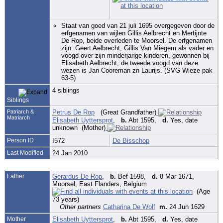
Staat van goed van 21 juli 1695 overgegeven door de
erfgenamen van wijlen Gillis Aelbrecht en Mertijnte
De Rop, beide overleden te Moorsel. De erfgenamen
zijn: Geert Aelbrecht, Gillis Van Miegem als vader en
voogd over zijn minderjarige kinderen, gewonnen bij
Elisabeth Aelbrecht, de tweede voogd van deze
wezen is Jan Cooreman zn Laurijs. (SVG Wieze pak
63-5)
4 siblings
Siblings
Patriarch &
Petrus De Rop
(Great Grandfather)
Matriarch
Elisabeth Uyttersprot
,
b.
Abt 1595,
d.
Yes, date
unknown (Mother)
Person ID
I572
De Bisschop
Last Modified
24 Jan 2010
Father
Gerardus De Rop
,
b.
Bef 1598,
d.
8 Mar 1671,
Moorsel, East Flanders, Belgium
(Age
73 years)
Other partners
Catharina De Wolf
m.
24 Jun 1629
Mother
Elisabeth Uyttersprot
,
b.
Abt 1595,
d.
Yes, date