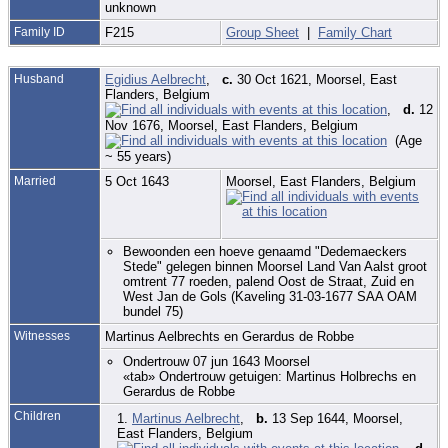
unknown
Family ID
F215
Group Sheet
|
Family Chart
Husband
Egidius Aelbrecht
,
c.
30 Oct 1621, Moorsel, East
Flanders, Belgium
,
d.
12
Nov 1676, Moorsel, East Flanders, Belgium
(Age
~ 55 years)
Married
5 Oct 1643
Moorsel, East Flanders, Belgium
Bewoonden een hoeve genaamd "Dedemaeckers
Stede" gelegen binnen Moorsel Land Van Aalst groot
omtrent 77 roeden, palend Oost de Straat, Zuid en
West Jan de Gols (Kaveling 31-03-1677 SAA OAM
bundel 75)
Witnesses
Martinus Aelbrechts en Gerardus de Robbe
Ondertrouw 07 jun 1643 Moorsel
«tab» Ondertrouw getuigen: Martinus Holbrechs en
Gerardus de Robbe
Children
1.
Martinus Aelbrecht
,
b.
13 Sep 1644, Moorsel,
East Flanders, Belgium