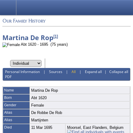
Login
Our Family History
Martina De Rop
[
1
]
Abt 1620 - 1695 (75 years)
Personal Information
|
Sources
|
All
|
Expand all
|
Collapse all
PDF
Name
Martina
De Rop
Born
Abt 1620
Gender
Female
Alias
De Robbe De Rob
Alias
Martijnten
Died
11 Mar 1695
Moorsel, East Flanders, Belgium