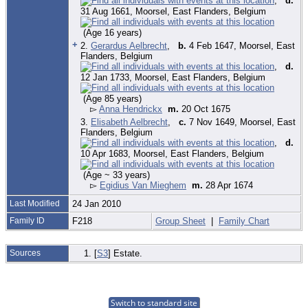
,
d.
31 Aug 1661, Moorsel, East Flanders, Belgium
(Age 16 years)
+
2.
Gerardus Aelbrecht
,
b.
4 Feb 1647, Moorsel, East
Flanders, Belgium
,
d.
12 Jan 1733, Moorsel, East Flanders, Belgium
(Age 85 years)
▻
Anna Hendrickx
m.
20 Oct 1675
3.
Elisabeth Aelbrecht
,
c.
7 Nov 1649, Moorsel, East
Flanders, Belgium
,
d.
10 Apr 1683, Moorsel, East Flanders, Belgium
(Age ~ 33 years)
▻
Egidius Van Mieghem
m.
28 Apr 1674
Last Modified
24 Jan 2010
Family ID
F218
Group Sheet
|
Family Chart
Sources
[
S3
] Estate.
Switch to standard site