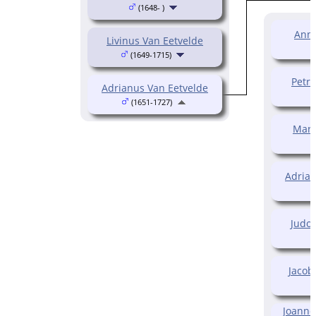
(1648- )
Anna
Livinus Van Eetvelde
(1649-1715)
Petru
Adrianus Van Eetvelde
(1651-1727)
Mari
Adrian
Judoc
Jacob
Joanne