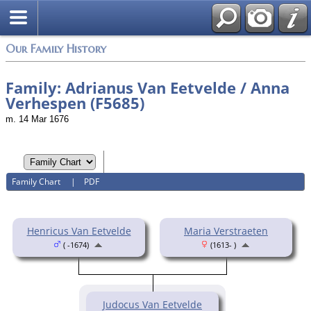
Login
Our Family History
Family: Adrianus Van Eetvelde / Anna
Verhespen (F5685)
m. 14 Mar 1676
Family Chart
|
PDF
Henricus Van Eetvelde
Maria Verstraeten
( -1674)
(1613- )
Judocus Van Eetvelde